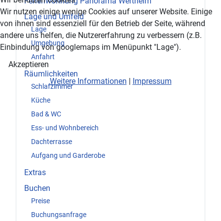
Ferienwohnung Panorama Wertheim
Wir nutzen einige wenige Cookies auf unserer Website. Einige
Lage und Umfeld
von ihnen sind essenziell für den Betrieb der Seite, während
Lage
andere uns helfen, die Nutzererfahrung zu verbessern (z.B.
Umgebung
Einbindung von googlemaps im Menüpunkt "Lage").
Anfahrt
Akzeptieren
Räumlichkeiten
Weitere Informationen
|
Impressum
Schlafzimmer
Küche
Bad & WC
Ess- und Wohnbereich
Dachterrasse
Aufgang und Garderobe
Extras
Buchen
Preise
Buchungsanfrage