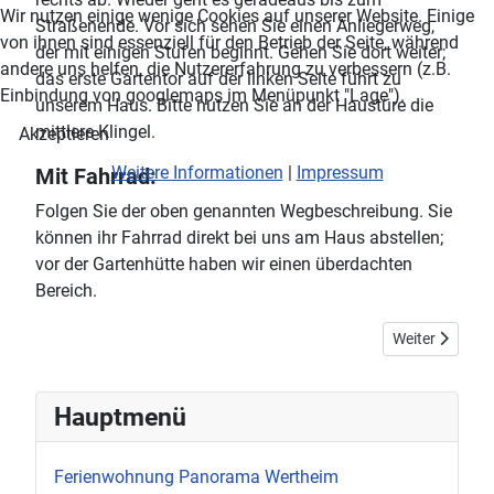
Wir nutzen einige wenige Cookies auf unserer Website. Einige
Straßenende. Vor sich sehen Sie einen Anliegerweg,
von ihnen sind essenziell für den Betrieb der Seite, während
der mit einigen Stufen beginnt. Gehen Sie dort weiter;
andere uns helfen, die Nutzererfahrung zu verbessern (z.B.
das erste Gartentor auf der linken Seite führt zu
Einbindung von googlemaps im Menüpunkt "Lage").
unserem Haus. Bitte nutzen Sie an der Haustüre die
mittlere Klingel.
Akzeptieren
Weitere Informationen
|
Impressum
Mit Fahrrad:
Folgen Sie der oben genannten Wegbeschreibung. Sie
können ihr Fahrrad direkt bei uns am Haus abstellen;
vor der Gartenhütte haben wir einen überdachten
Bereich.
Nächster Beit
Weiter
Hauptmenü
Ferienwohnung Panorama Wertheim