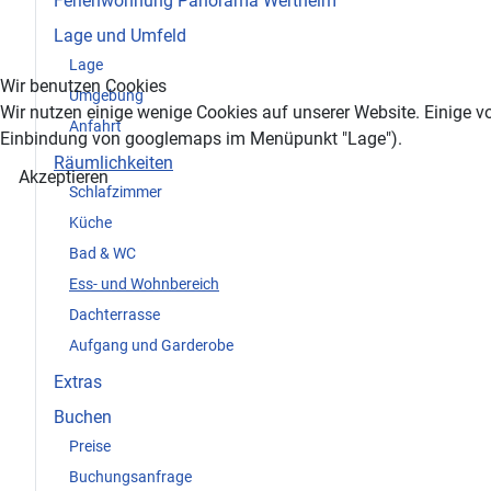
Ferienwohnung Panorama Wertheim
Lage und Umfeld
Lage
Wir benutzen Cookies
Umgebung
Wir nutzen einige wenige Cookies auf unserer Website. Einige vo
Anfahrt
Einbindung von googlemaps im Menüpunkt "Lage").
Räumlichkeiten
Akzeptieren
Schlafzimmer
Küche
Bad & WC
Ess- und Wohnbereich
Dachterrasse
Aufgang und Garderobe
Extras
Buchen
Preise
Buchungsanfrage